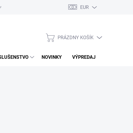
EUR
ovaru
Kontakty
PRÁZDNY KOŠÍK
NÁKUPNÝ
KOŠÍK
SLUŠENSTVO
NOVINKY
VÝPREDAJ
ZNAČKY