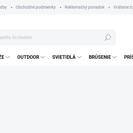
atby
Obchodné podmienky
Reklamačný poriadok
Vrátenie t
Hľadať
ŽE
OUTDOOR
SVIETIDLÁ
BRÚSENIE
PRÍ