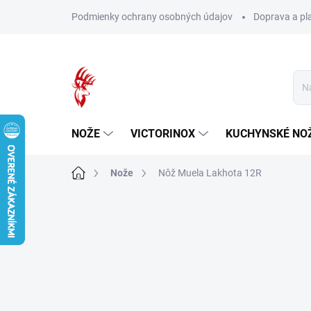
Prejsť
Podmienky ochrany osobných údajov
Doprava a pl
na
obsah
NOŽE
VICTORINOX
KUCHYNSKÉ NO
Domov
Nože
Nôž Muela Lakhota 12R