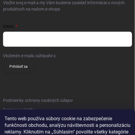
Vložte svoj e-mail a my Vám budeme zasielať informácie o nových
produktoch na našom e-shope.
EMAIL
Vložením e-mailu súhlasíte s
podmienkami ochrany osobných údajov
Prihlásiť sa
INFO
Podmienky ochrany osobných údajov
Doprava a platby
Tento web používa súbory cookie na zabezpečenie
Obchodné podmienky
funkčnosti obchodu, analýzu návštevnosti a personalizáciu
Reklamačný poriadok
reklamy. Kliknutím na „Súhlasím" povolíte všetky kategórie