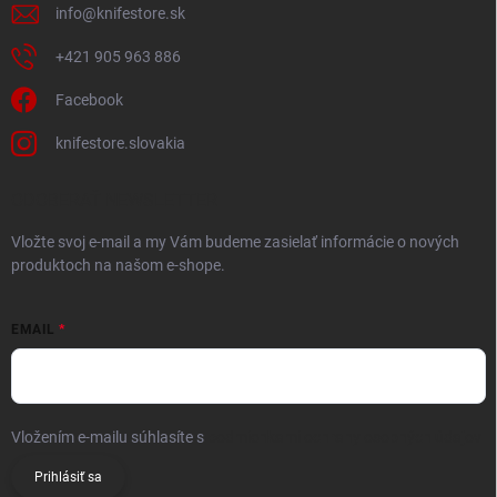
info
@
knifestore.sk
+421 905 963 886
Facebook
knifestore.slovakia
ODOBERAŤ NEWSLETTER
Vložte svoj e-mail a my Vám budeme zasielať informácie o nových
produktoch na našom e-shope.
EMAIL
Vložením e-mailu súhlasíte s
podmienkami ochrany osobných údajov
Prihlásiť sa