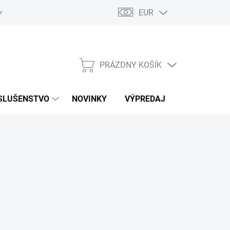
EUR
ovaru
Kontakty
PRÁZDNY KOŠÍK
NÁKUPNÝ
KOŠÍK
SLUŠENSTVO
NOVINKY
VÝPREDAJ
ZNAČKY