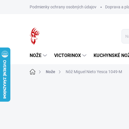
Prejsť
Podmienky ochrany osobných údajov
Doprava a pl
na
obsah
NOŽE
VICTORINOX
KUCHYNSKÉ NO
Domov
Nože
Nôž Miguel Nieto Yesca 1049-M