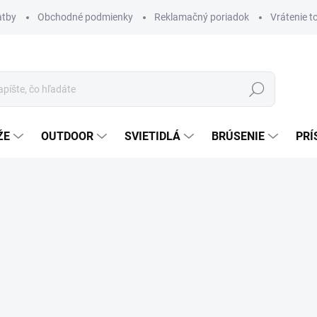
atby
Obchodné podmienky
Reklamačný poriadok
Vrátenie t
Hľadať
ŽE
OUTDOOR
SVIETIDLÁ
BRÚSENIE
PRÍ