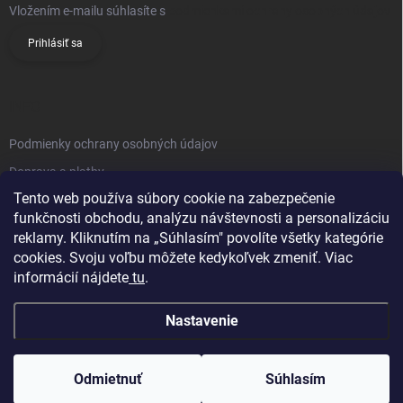
Vložením e-mailu súhlasíte s
podmienkami ochrany osobných údajov
Prihlásiť sa
INFO
Podmienky ochrany osobných údajov
Doprava a platby
Tento web používa súbory cookie na zabezpečenie
Obchodné podmienky
funkčnosti obchodu, analýzu návštevnosti a personalizáciu
Reklamačný poriadok
reklamy. Kliknutím na „Súhlasím" povolíte všetky kategórie
Vrátenie tovaru
cookies. Svoju voľbu môžete kedykoľvek zmeniť. Viac
informácií nájdete
tu
.
Kontakty
Nastavenie
Odmietnuť
Súhlasím
Copyright 2026
Knifestore
. Všetky práva vyhradené.
Upraviť nastavenie
cookies