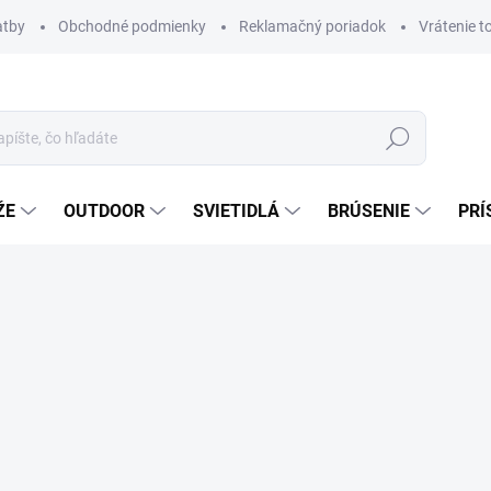
atby
Obchodné podmienky
Reklamačný poriadok
Vrátenie t
Hľadať
ŽE
OUTDOOR
SVIETIDLÁ
BRÚSENIE
PRÍ