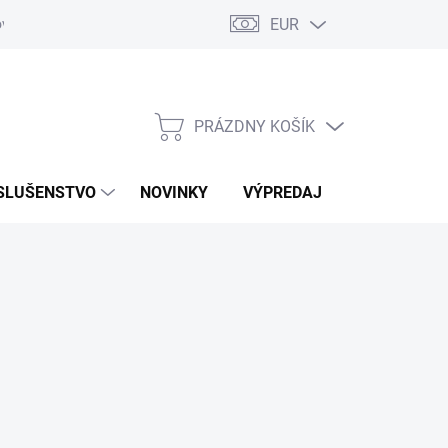
EUR
ovaru
Kontakty
PRÁZDNY KOŠÍK
NÁKUPNÝ
KOŠÍK
SLUŠENSTVO
NOVINKY
VÝPREDAJ
ZNAČKY