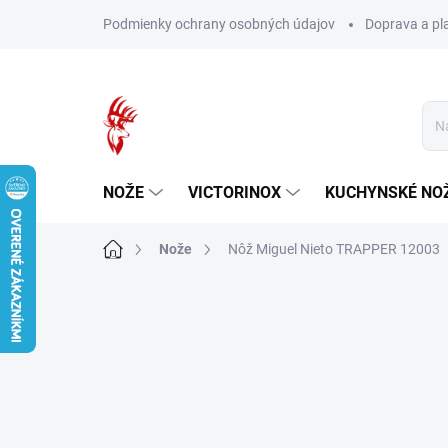
Prejsť
Podmienky ochrany osobných údajov
Doprava a pl
na
obsah
NOŽE
VICTORINOX
KUCHYNSKÉ NO
Domov
Nože
Nôž Miguel Nieto TRAPPER 12003