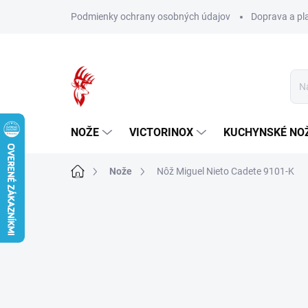
Prejsť
Podmienky ochrany osobných údajov
Doprava a pl
na
obsah
NOŽE
VICTORINOX
KUCHYNSKÉ NO
Domov
Nože
Nôž Miguel Nieto Cadete 9101-K