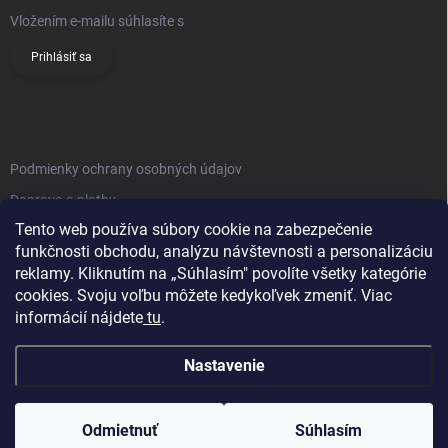
Vložením e-mailu súhlasíte s
podmienkami ochrany osobných údajov
Prihlásiť sa
INFO
Podmienky ochrany osobných údajov
Doprava a platby
Tento web používa súbory cookie na zabezpečenie
Obchodné podmienky
funkčnosti obchodu, analýzu návštevnosti a personalizáciu
Reklamačný poriadok
reklamy. Kliknutím na „Súhlasím" povolíte všetky kategórie
Vrátenie tovaru
cookies. Svoju voľbu môžete kedykoľvek zmeniť. Viac
informácií nájdete
tu
.
Kontakty
Nastavenie
Odmietnuť
Súhlasím
Copyright 2026
Knifestore
. Všetky práva vyhradené.
Upraviť nastavenie
cookies