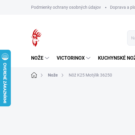
Prejsť
Podmienky ochrany osobných údajov
Doprava a pl
na
obsah
NOŽE
VICTORINOX
KUCHYNSKÉ NO
Domov
Nože
Nôž K25 Motýlik 36250