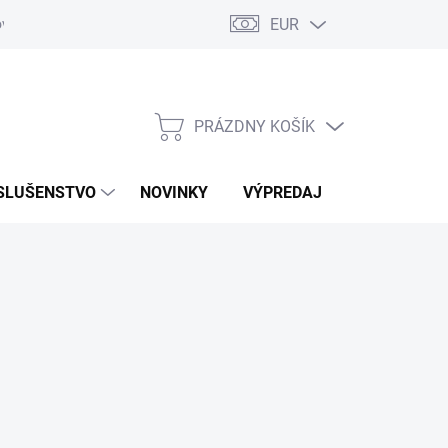
EUR
ovaru
Kontakty
PRÁZDNY KOŠÍK
NÁKUPNÝ
KOŠÍK
SLUŠENSTVO
NOVINKY
VÝPREDAJ
ZNAČKY