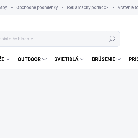
atby
Obchodné podmienky
Reklamačný poriadok
Vrátenie t
Hľadať
ŽE
OUTDOOR
SVIETIDLÁ
BRÚSENIE
PRÍ