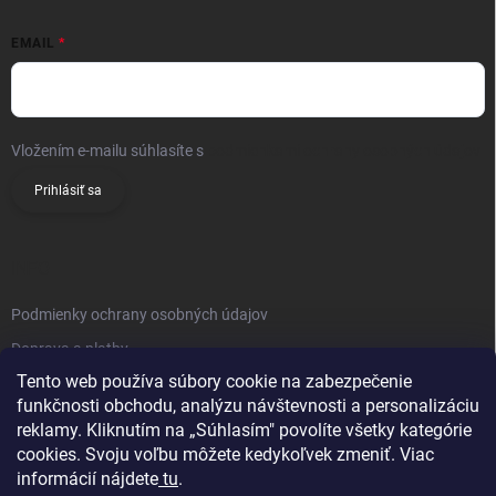
EMAIL
Vložením e-mailu súhlasíte s
podmienkami ochrany osobných údajov
Prihlásiť sa
INFO
Podmienky ochrany osobných údajov
Doprava a platby
Tento web používa súbory cookie na zabezpečenie
Obchodné podmienky
funkčnosti obchodu, analýzu návštevnosti a personalizáciu
Reklamačný poriadok
reklamy. Kliknutím na „Súhlasím" povolíte všetky kategórie
Vrátenie tovaru
cookies. Svoju voľbu môžete kedykoľvek zmeniť. Viac
informácií nájdete
tu
.
Kontakty