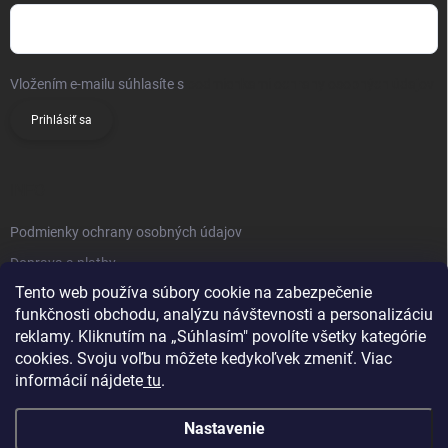
Vložením e-mailu súhlasíte s
podmienkami ochrany osobných údajov
Prihlásiť sa
INFO
Podmienky ochrany osobných údajov
Doprava a platby
Tento web používa súbory cookie na zabezpečenie
Obchodné podmienky
funkčnosti obchodu, analýzu návštevnosti a personalizáciu
Reklamačný poriadok
reklamy. Kliknutím na „Súhlasím" povolíte všetky kategórie
Vrátenie tovaru
cookies. Svoju voľbu môžete kedykoľvek zmeniť. Viac
informácií nájdete
tu
.
Kontakty
Nastavenie