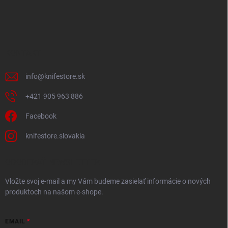
á
p
ä
t
i
KONTAKT
e
info
@
knifestore.sk
+421 905 963 886
Facebook
knifestore.slovakia
ODOBERAŤ NEWSLETTER
Vložte svoj e-mail a my Vám budeme zasielať informácie o nových
produktoch na našom e-shope.
EMAIL