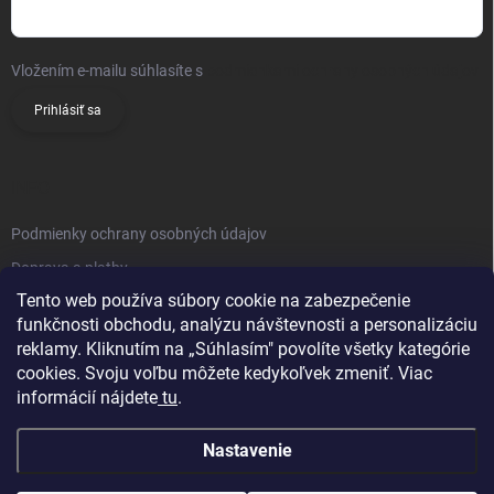
Vložením e-mailu súhlasíte s
podmienkami ochrany osobných údajov
Prihlásiť sa
INFO
Podmienky ochrany osobných údajov
Doprava a platby
Tento web používa súbory cookie na zabezpečenie
Obchodné podmienky
funkčnosti obchodu, analýzu návštevnosti a personalizáciu
Reklamačný poriadok
reklamy. Kliknutím na „Súhlasím" povolíte všetky kategórie
Vrátenie tovaru
cookies. Svoju voľbu môžete kedykoľvek zmeniť. Viac
informácií nájdete
tu
.
Kontakty
Nastavenie