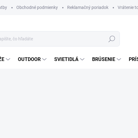
atby
Obchodné podmienky
Reklamačný poriadok
Vrátenie t
Hľadať
ŽE
OUTDOOR
SVIETIDLÁ
BRÚSENIE
PRÍ