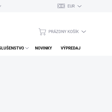
EUR
ovaru
Kontakty
PRÁZDNY KOŠÍK
NÁKUPNÝ
KOŠÍK
SLUŠENSTVO
NOVINKY
VÝPREDAJ
ZNAČKY