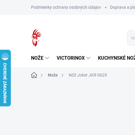
Prejsť
Podmienky ochrany osobných údajov
Doprava a pl
na
obsah
NOŽE
VICTORINOX
KUCHYNSKÉ NO
Domov
Nože
Nôž Joker JKR 0629