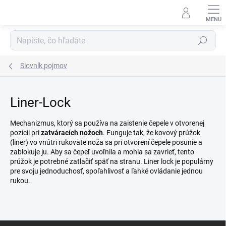
Prejsť
na
obsah
Hľadať
Slovník pojmov
Liner-Lock
Mechanizmus, ktorý sa používa na zaistenie čepele v otvorenej
pozícii pri
zatváracích nožoch
. Funguje tak, že kovový prúžok
(liner) vo vnútri rukoväte noža sa pri otvorení čepele posunie a
zablokuje ju. Aby sa čepeľ uvoľnila a mohla sa zavrieť, tento
prúžok je potrebné zatlačiť späť na stranu. Liner lock je populárny
pre svoju jednoduchosť, spoľahlivosť a ľahké ovládanie jednou
rukou.
Z