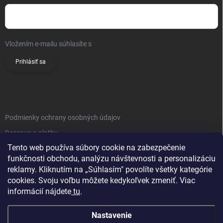
Vložením e-mailu súhlasíte s
podmienkami ochrany osobných údajov
Prihlásiť sa
INFO
Podmienky ochrany osobných údajov
Doprava a platby
Tento web používa súbory cookie na zabezpečenie
Obchodné podmienky
funkčnosti obchodu, analýzu návštevnosti a personalizáciu
Reklamačný poriadok
reklamy. Kliknutím na „Súhlasím" povolíte všetky kategórie
Vrátenie tovaru
cookies. Svoju voľbu môžete kedykoľvek zmeniť. Viac
informácií nájdete
tu
.
Kontakty
Nastavenie