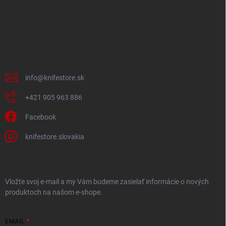
á
p
ä
t
i
KONTAKT
e
info
@
knifestore.sk
+421 905 963 886
Facebook
knifestore.slovakia
ODOBERAŤ NEWSLETTER
Vložte svoj e-mail a my Vám budeme zasielať informácie o nových
produktoch na našom e-shope.
EMAIL