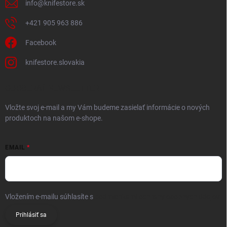
info
@
knifestore.sk
+421 905 963 886
Facebook
knifestore.slovakia
ODOBERAŤ NEWSLETTER
Vložte svoj e-mail a my Vám budeme zasielať informácie o nových
produktoch na našom e-shope.
EMAIL
Vložením e-mailu súhlasíte s
podmienkami ochrany osobných údajov
Prihlásiť sa