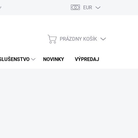
EUR
ovaru
Kontakty
PRÁZDNY KOŠÍK
NÁKUPNÝ
KOŠÍK
SLUŠENSTVO
NOVINKY
VÝPREDAJ
ZNAČKY