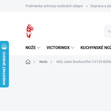
Prejsť
Podmienky ochrany osobných údajov
Doprava a pl
na
obsah
NOŽE
VICTORINOX
KUCHYNSKÉ NO
Domov
Nože
Nôž Joker Bushcrafter CV120 Böhl