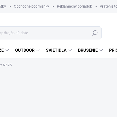
atby
Obchodné podmienky
Reklamačný poriadok
Vrátenie t
Hľadať
ŽE
OUTDOOR
SVIETIDLÁ
BRÚSENIE
PRÍ
er N695