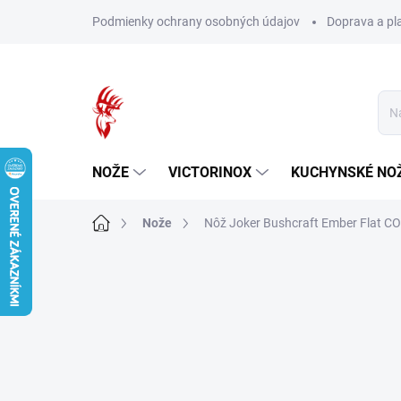
Prejsť
Podmienky ochrany osobných údajov
Doprava a pl
na
obsah
NOŽE
VICTORINOX
KUCHYNSKÉ NO
Domov
Nože
Nôž Joker Bushcraft Ember Flat 