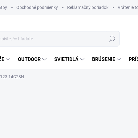
atby
Obchodné podmienky
Reklamačný poriadok
Vrátenie t
Hľadať
ŽE
OUTDOOR
SVIETIDLÁ
BRÚSENIE
PRÍ
CO123 14C28N