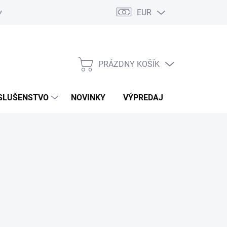
EUR
ovaru
Kontakty
PRÁZDNY KOŠÍK
NÁKUPNÝ
KOŠÍK
SLUŠENSTVO
NOVINKY
VÝPREDAJ
ZNAČKY