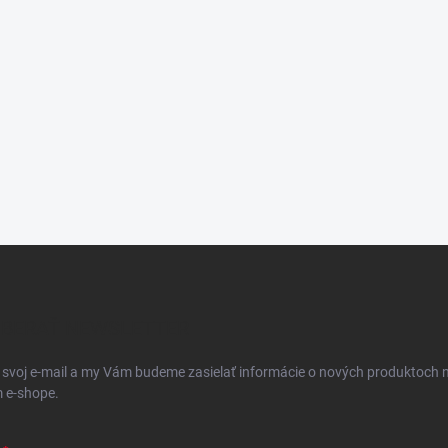
BERAŤ NEWSLETTER
 svoj e-mail a my Vám budeme zasielať informácie o nových produktoch 
 e-shope.