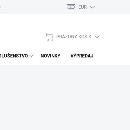
EUR
ovaru
Kontakty
PRÁZDNY KOŠÍK
NÁKUPNÝ
KOŠÍK
SLUŠENSTVO
NOVINKY
VÝPREDAJ
ZNAČKY