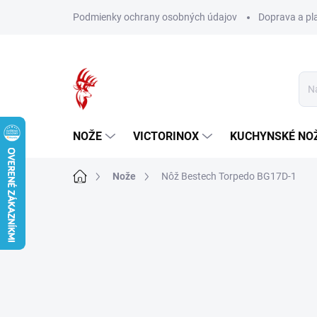
Prejsť
Podmienky ochrany osobných údajov
Doprava a pl
na
obsah
NOŽE
VICTORINOX
KUCHYNSKÉ NO
Domov
Nože
Nôž Bestech Torpedo BG17D-1