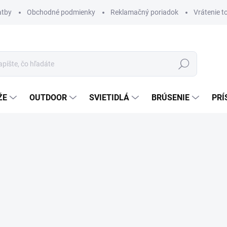
atby
Obchodné podmienky
Reklamačný poriadok
Vrátenie t
Hľadať
ŽE
OUTDOOR
SVIETIDLÁ
BRÚSENIE
PRÍ