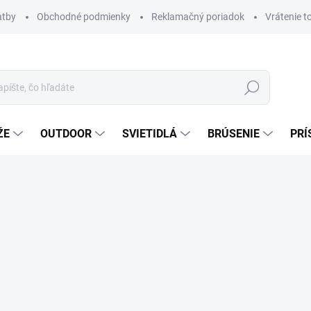
atby
Obchodné podmienky
Reklamačný poriadok
Vrátenie t
Hľadať
ŽE
OUTDOOR
SVIETIDLÁ
BRÚSENIE
PRÍ