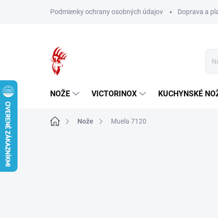
Prejsť
Podmienky ochrany osobných údajov
Doprava a pl
na
obsah
NOŽE
VICTORINOX
KUCHYNSKÉ NO
Domov
Nože
Muela 7120