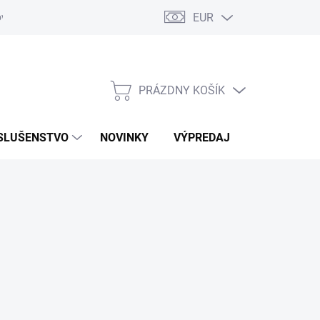
EUR
ovaru
Kontakty
PRÁZDNY KOŠÍK
NÁKUPNÝ
KOŠÍK
SLUŠENSTVO
NOVINKY
VÝPREDAJ
ZNAČKY