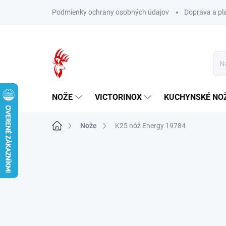
Prejsť
Podmienky ochrany osobných údajov
Doprava a pl
na
obsah
NOŽE
VICTORINOX
KUCHYNSKÉ NO
Domov
Nože
K25 nôž Energy 19784