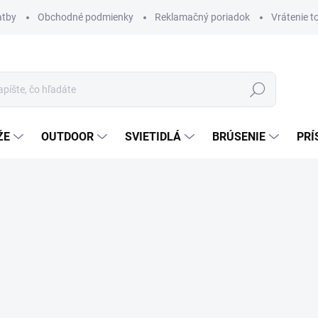
atby
Obchodné podmienky
Reklamačný poriadok
Vrátenie t
Hľadať
ŽE
OUTDOOR
SVIETIDLÁ
BRÚSENIE
PRÍ