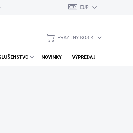
EUR
ovaru
Kontakty
PRÁZDNY KOŠÍK
NÁKUPNÝ
KOŠÍK
SLUŠENSTVO
NOVINKY
VÝPREDAJ
ZNAČKY