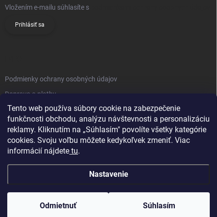
Vložením e-mailu súhlasíte s
podmienkami ochrany osobných údajov
Prihlásiť sa
INFO
Podmienky ochrany osobných údajov
Doprava a platby
Tento web používa súbory cookie na zabezpečenie
Obchodné podmienky
funkčnosti obchodu, analýzu návštevnosti a personalizáciu
Reklamačný poriadok
reklamy. Kliknutím na „Súhlasím" povolíte všetky kategórie
Vrátenie tovaru
cookies. Svoju voľbu môžete kedykoľvek zmeniť. Viac
informácií nájdete
tu
.
Kontakty
Nastavenie
Odmietnuť
Súhlasím
Copyright 2026
Knifestore
. Všetky práva vyhradené.
Upraviť nastavenie
cookies