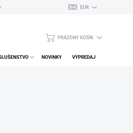
EUR
ovaru
Kontakty
PRÁZDNY KOŠÍK
NÁKUPNÝ
KOŠÍK
SLUŠENSTVO
NOVINKY
VÝPREDAJ
ZNAČKY