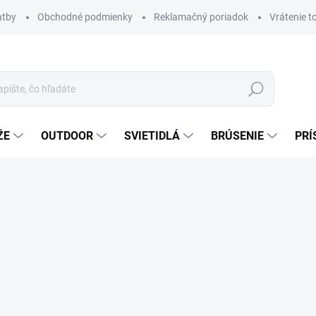
atby
Obchodné podmienky
Reklamačný poriadok
Vrátenie t
Hľadať
ŽE
OUTDOOR
SVIETIDLÁ
BRÚSENIE
PRÍ