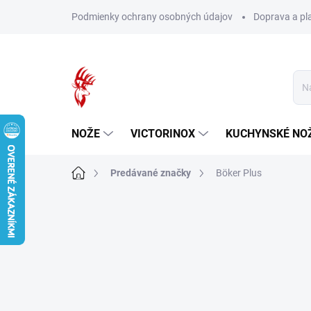
Prejsť
Podmienky ochrany osobných údajov
Doprava a pl
na
obsah
NOŽE
VICTORINOX
KUCHYNSKÉ NO
Domov
Predávané značky
Böker Plus