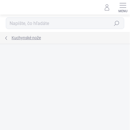
Prejsť
na
obsah
Hľadať
Kuchynské nože