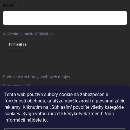
EMAIL
Vložením e-mailu súhlasíte s
podmienkami ochrany osobných údajov
Prihlásiť sa
INFO
Podmienky ochrany osobných údajov
Doprava a platby
Tento web používa súbory cookie na zabezpečenie
Obchodné podmienky
funkčnosti obchodu, analýzu návštevnosti a personalizáciu
Reklamačný poriadok
reklamy. Kliknutím na „Súhlasím" povolíte všetky kategórie
Vrátenie tovaru
cookies. Svoju voľbu môžete kedykoľvek zmeniť. Viac
informácií nájdete
tu
.
Kontakty