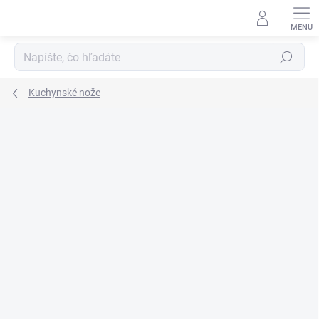
Prejsť
na
obsah
Hľadať
Kuchynské nože