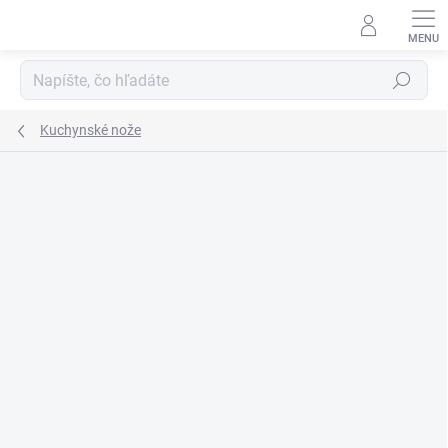
Prejsť
na
obsah
Hľadať
Kuchynské nože