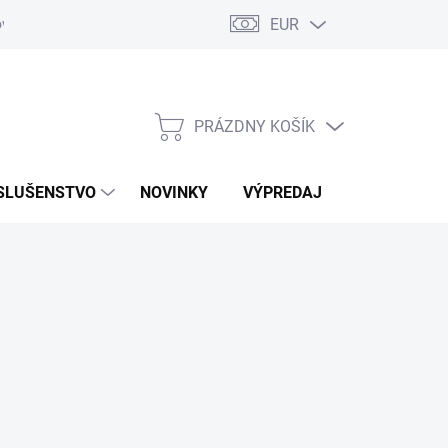
EUR
ovaru
Kontakty
PRÁZDNY KOŠÍK
NÁKUPNÝ
KOŠÍK
SLUŠENSTVO
NOVINKY
VÝPREDAJ
ZNAČKY