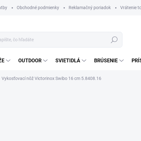
atby
Obchodné podmienky
Reklamačný poriadok
Vrátenie t
Hľadať
ŽE
OUTDOOR
SVIETIDLÁ
BRÚSENIE
PRÍ
Vykosťovací nôž Victorinox Swibo 16 cm 5.8408.16