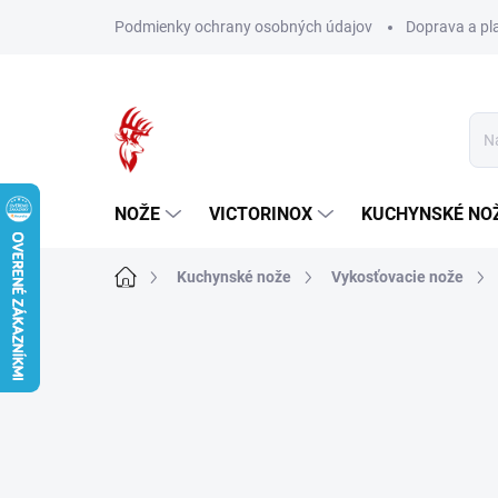
Prejsť
Podmienky ochrany osobných údajov
Doprava a pl
na
obsah
NOŽE
VICTORINOX
KUCHYNSKÉ NO
Domov
Kuchynské nože
Vykosťovacie nože