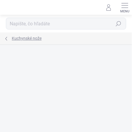
Prejsť
na
obsah
Hľadať
Kuchynské nože