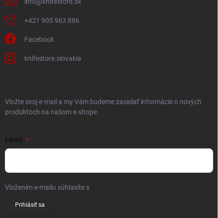
info
@
knifestore.sk
+421 905 963 886
Facebook
knifestore.slovakia
ODOBERAŤ NEWSLETTER
Vložte svoj e-mail a my Vám budeme zasielať informácie o nových
produktoch na našom e-shope.
EMAIL
Vložením e-mailu súhlasíte s
podmienkami ochrany osobných údajov
Prihlásiť sa