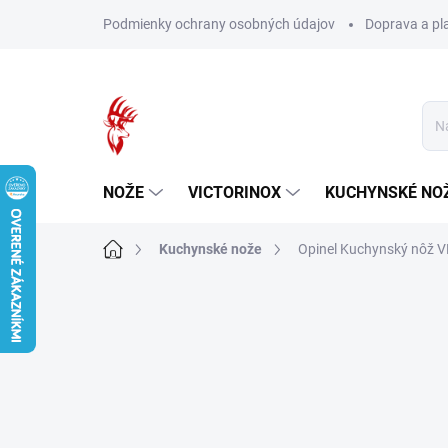
Prejsť
Podmienky ochrany osobných údajov
Doprava a pl
na
obsah
NOŽE
VICTORINOX
KUCHYNSKÉ NO
Domov
Kuchynské nože
Opinel Kuchynský nôž V