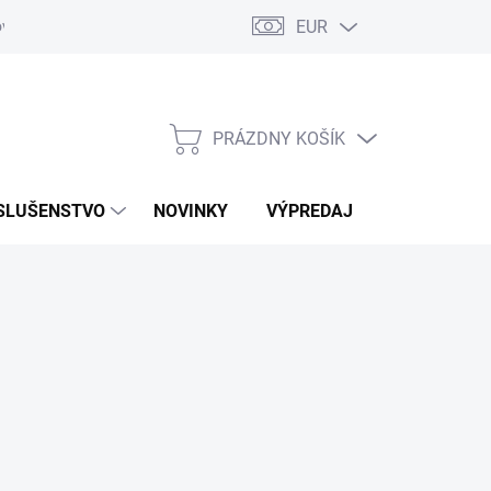
EUR
ovaru
Kontakty
PRÁZDNY KOŠÍK
NÁKUPNÝ
KOŠÍK
SLUŠENSTVO
NOVINKY
VÝPREDAJ
ZNAČKY