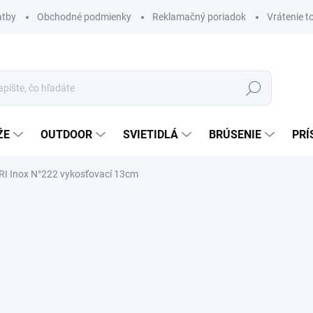
atby
Obchodné podmienky
Reklamačný poriadok
Vrátenie t
Hľadať
ŽE
OUTDOOR
SVIETIDLÁ
BRÚSENIE
PRÍ
RI Inox N°222 vykosťovací 13cm