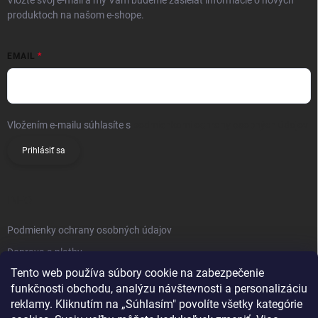
produktoch na našom e-shope.
EMAIL
Vložením e-mailu súhlasíte s
podmienkami ochrany osobných údajov
Prihlásiť sa
INFO
Podmienky ochrany osobných údajov
Doprava a platby
Tento web používa súbory cookie na zabezpečenie
Obchodné podmienky
funkčnosti obchodu, analýzu návštevnosti a personalizáciu
Reklamačný poriadok
reklamy. Kliknutím na „Súhlasím" povolíte všetky kategórie
Vrátenie tovaru