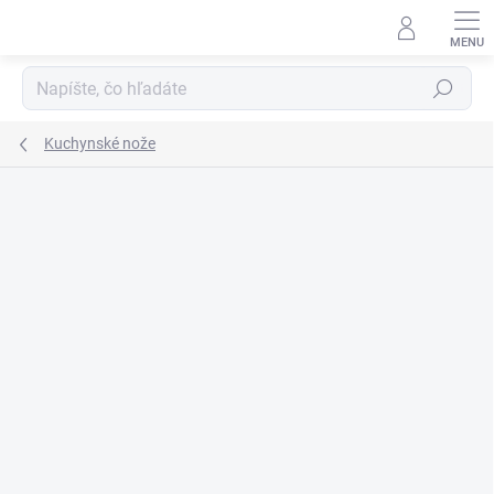
Prejsť
na
obsah
Hľadať
Kuchynské nože