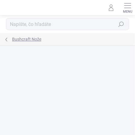
Prejsť
na
obsah
Hľadať
Bushcraft Nože