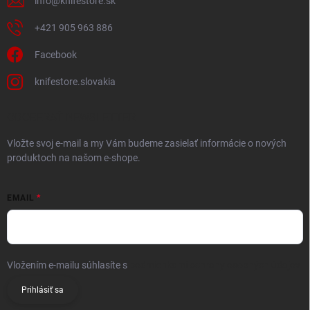
info
@
knifestore.sk
+421 905 963 886
Facebook
knifestore.slovakia
ODOBERAŤ NEWSLETTER
Vložte svoj e-mail a my Vám budeme zasielať informácie o nových
produktoch na našom e-shope.
EMAIL
Vložením e-mailu súhlasíte s
podmienkami ochrany osobných údajov
Prihlásiť sa