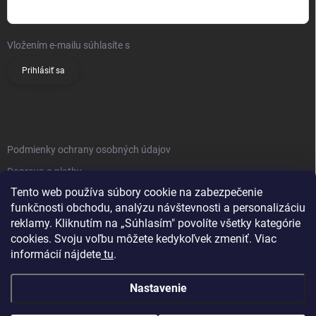
Vložením e-mailu súhlasíte s
podmienkami ochrany osobných údajov
Prihlásiť sa
INFO
Podmienky ochrany osobných údajov
Doprava a platby
Tento web používa súbory cookie na zabezpečenie
Obchodné podmienky
funkčnosti obchodu, analýzu návštevnosti a personalizáciu
Reklamačný poriadok
reklamy. Kliknutím na „Súhlasím" povolíte všetky kategórie
Vrátenie tovaru
cookies. Svoju voľbu môžete kedykoľvek zmeniť. Viac
informácií nájdete
tu
.
Kontakty
Nastavenie