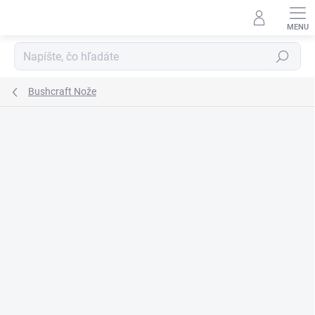
Prejsť
na
obsah
Hľadať
Bushcraft Nože