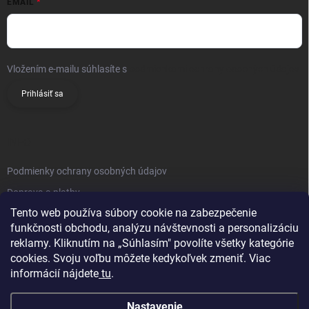
EMAIL
Vložením e-mailu súhlasíte s
podmienkami ochrany osobných údajov
Prihlásiť sa
INFO
Podmienky ochrany osobných údajov
Doprava a platby
Tento web používa súbory cookie na zabezpečenie
Obchodné podmienky
funkčnosti obchodu, analýzu návštevnosti a personalizáciu
Reklamačný poriadok
reklamy. Kliknutím na „Súhlasím" povolíte všetky kategórie
Vrátenie tovaru
cookies. Svoju voľbu môžete kedykoľvek zmeniť. Viac
informácií nájdete
tu
.
Kontakty
Nastavenie