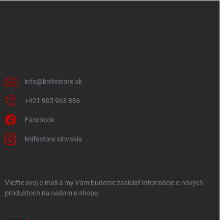
Z
á
p
ä
t
i
KONTAKT
e
info
@
knifestore.sk
+421 905 963 886
Facebook
knifestore.slovakia
ODOBERAŤ NEWSLETTER
Vložte svoj e-mail a my Vám budeme zasielať informácie o nových
produktoch na našom e-shope.