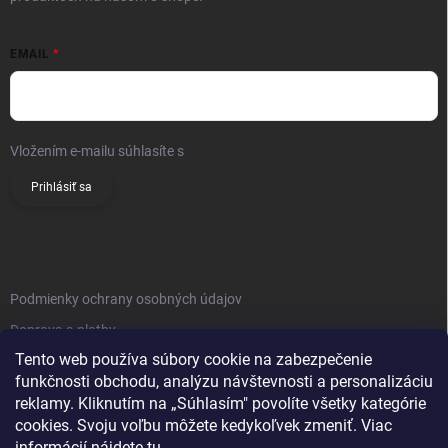
EMAIL
Vložením e-mailu súhlasíte s
podmienkami ochrany osobných údajov
Prihlásiť sa
INFO
Podmienky ochrany osobných údajov
Doprava a platby
Tento web používa súbory cookie na zabezpečenie
Obchodné podmienky
funkčnosti obchodu, analýzu návštevnosti a personalizáciu
Reklamačný poriadok
reklamy. Kliknutím na „Súhlasím" povolíte všetky kategórie
Vrátenie tovaru
cookies. Svoju voľbu môžete kedykoľvek zmeniť. Viac
informácií nájdete
tu
.