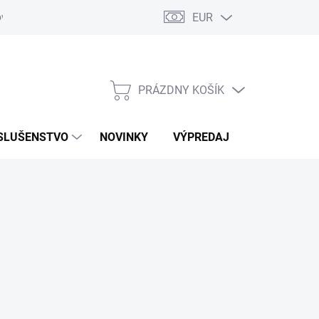
EUR
ovaru
Kontakty
PRÁZDNY KOŠÍK
NÁKUPNÝ
KOŠÍK
SLUŠENSTVO
NOVINKY
VÝPREDAJ
ZNAČKY