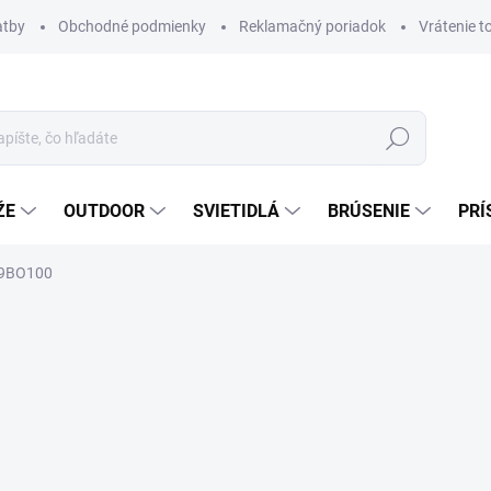
atby
Obchodné podmienky
Reklamačný poriadok
Vrátenie t
Hľadať
ŽE
OUTDOOR
SVIETIDLÁ
BRÚSENIE
PRÍ
09BO100