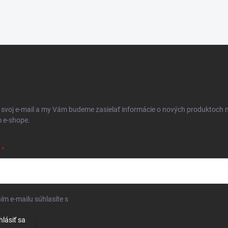
BERAŤ NEWSLETTER
 svoj e-mail a my Vám budeme zasielať informácie o nových produktoch 
 e-shope.
ím e-mailu súhlasíte s
podmienkami ochrany osobných údajov
hlásiť sa