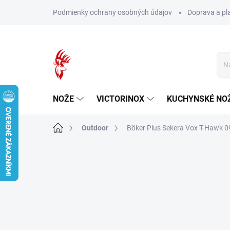
Prejsť
Podmienky ochrany osobných údajov
Doprava a pl
na
obsah
NOŽE
VICTORINOX
KUCHYNSKÉ NO
Domov
Outdoor
Böker Plus Sekera Vox T-Hawk 