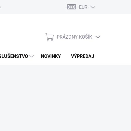
EUR
ovaru
Kontakty
PRÁZDNY KOŠÍK
NÁKUPNÝ
KOŠÍK
SLUŠENSTVO
NOVINKY
VÝPREDAJ
ZNAČKY