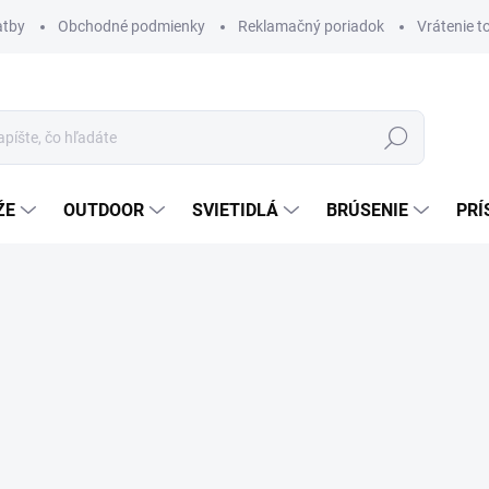
atby
Obchodné podmienky
Reklamačný poriadok
Vrátenie t
Hľadať
ŽE
OUTDOOR
SVIETIDLÁ
BRÚSENIE
PRÍ