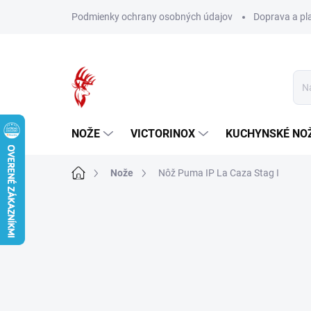
Prejsť
Podmienky ochrany osobných údajov
Doprava a pl
na
obsah
NOŽE
VICTORINOX
KUCHYNSKÉ NO
Domov
Nože
Nôž Puma IP La Caza Stag I