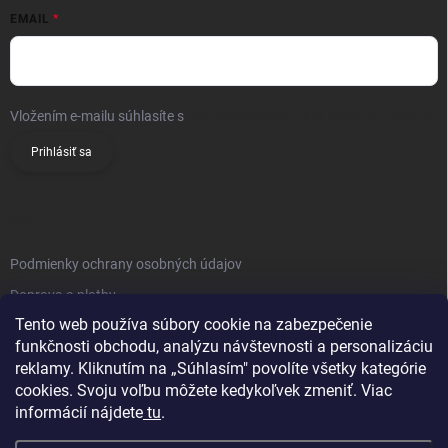
EMAIL
Vložením e-mailu súhlasíte s
podmienkami ochrany osobných údajov
Prihlásiť sa
INFO
Podmienky ochrany osobných údajov
Doprava a platby
Tento web používa súbory cookie na zabezpečenie
Obchodné podmienky
funkčnosti obchodu, analýzu návštevnosti a personalizáciu
Reklamačný poriadok
reklamy. Kliknutím na „Súhlasím" povolíte všetky kategórie
Vrátenie tovaru
cookies. Svoju voľbu môžete kedykoľvek zmeniť. Viac
informácií nájdete
tu
.
Kontakty