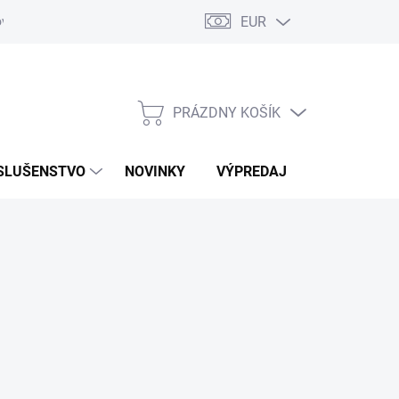
EUR
ovaru
Kontakty
PRÁZDNY KOŠÍK
NÁKUPNÝ
KOŠÍK
SLUŠENSTVO
NOVINKY
VÝPREDAJ
ZNAČKY