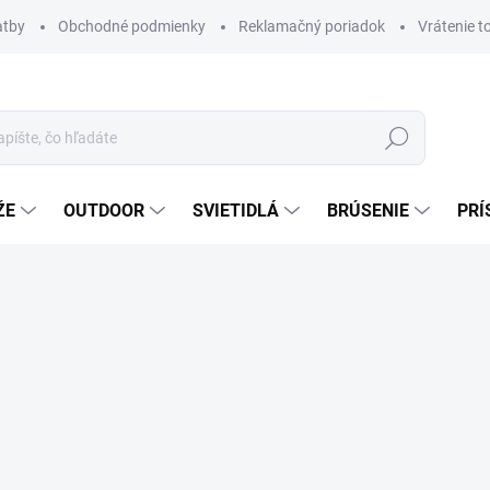
atby
Obchodné podmienky
Reklamačný poriadok
Vrátenie t
Hľadať
ŽE
OUTDOOR
SVIETIDLÁ
BRÚSENIE
PRÍ