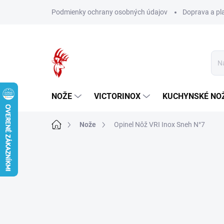
Prejsť
Podmienky ochrany osobných údajov
Doprava a pl
na
obsah
NOŽE
VICTORINOX
KUCHYNSKÉ NO
Domov
Nože
Opinel Nôž VRI Inox Sneh N°7