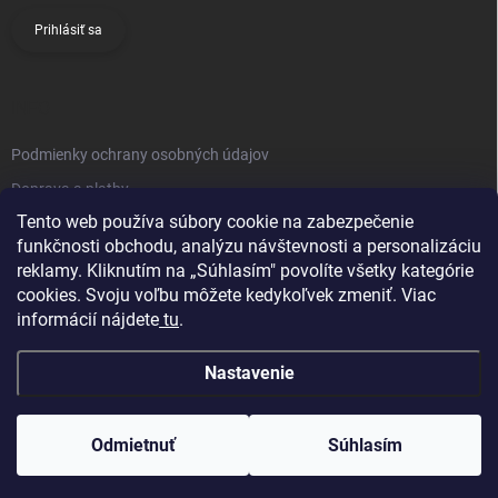
Prihlásiť sa
INFO
Podmienky ochrany osobných údajov
Doprava a platby
Tento web používa súbory cookie na zabezpečenie
Obchodné podmienky
funkčnosti obchodu, analýzu návštevnosti a personalizáciu
Reklamačný poriadok
reklamy. Kliknutím na „Súhlasím" povolíte všetky kategórie
Vrátenie tovaru
cookies. Svoju voľbu môžete kedykoľvek zmeniť. Viac
informácií nájdete
tu
.
Kontakty
Nastavenie
Odmietnuť
Súhlasím
Copyright 2026
Knifestore
. Všetky práva vyhradené.
Upraviť nastavenie
cookies