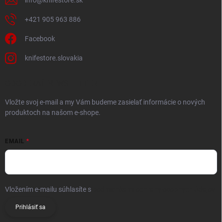
info
@
knifestore.sk
+421 905 963 886
Facebook
knifestore.slovakia
ODOBERAŤ NEWSLETTER
Vložte svoj e-mail a my Vám budeme zasielať informácie o nových
produktoch na našom e-shope.
EMAIL
Vložením e-mailu súhlasíte s
podmienkami ochrany osobných údajov
Prihlásiť sa