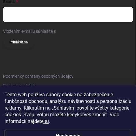
EMAIL
Vložením e-mailu súhlasíte s
podmienkami ochrany osobných údajov
Prihlásiť sa
INFO
Podmienky ochrany osobných údajov
Doprava a platby
Tento web používa súbory cookie na zabezpečenie
Obchodné podmienky
funkčnosti obchodu, analýzu návštevnosti a personalizáciu
Reklamačný poriadok
reklamy. Kliknutím na „Súhlasím" povolíte všetky kategórie
Vrátenie tovaru
cookies. Svoju voľbu môžete kedykoľvek zmeniť. Viac
informácií nájdete
tu
.
Kontakty
Nastavenie