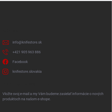
Z
á
p
ä
t
i
KONTAKT
e
info
@
knifestore.sk
+421 905 963 886
Facebook
knifestore.slovakia
ODOBERAŤ NEWSLETTER
Vložte svoj e-mail a my Vám budeme zasielať informácie o nových
produktoch na našom e-shope.