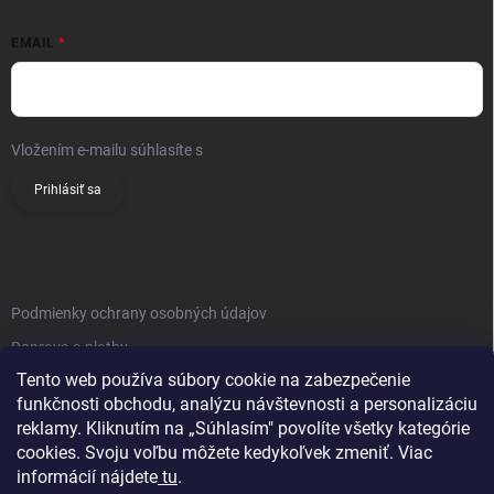
EMAIL
Vložením e-mailu súhlasíte s
podmienkami ochrany osobných údajov
Prihlásiť sa
INFO
Podmienky ochrany osobných údajov
Doprava a platby
Tento web používa súbory cookie na zabezpečenie
Obchodné podmienky
funkčnosti obchodu, analýzu návštevnosti a personalizáciu
Reklamačný poriadok
reklamy. Kliknutím na „Súhlasím" povolíte všetky kategórie
Vrátenie tovaru
cookies. Svoju voľbu môžete kedykoľvek zmeniť. Viac
informácií nájdete
tu
.
Kontakty