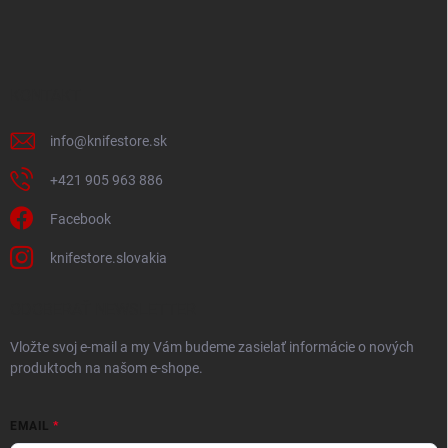
á
p
ä
t
i
KONTAKT
e
info
@
knifestore.sk
+421 905 963 886
Facebook
knifestore.slovakia
ODOBERAŤ NEWSLETTER
Vložte svoj e-mail a my Vám budeme zasielať informácie o nových
produktoch na našom e-shope.
EMAIL