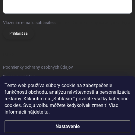
Vložením e-mailu súhlasíte s
podmienkami ochrany osobných údajov
Prihlásiť sa
INFO
Podmienky ochrany osobných údajov
Doprava a platby
Tento web používa súbory cookie na zabezpečenie
Obchodné podmienky
funkčnosti obchodu, analýzu návštevnosti a personalizáciu
Reklamačný poriadok
reklamy. Kliknutím na „Súhlasím" povolíte všetky kategórie
Vrátenie tovaru
cookies. Svoju voľbu môžete kedykoľvek zmeniť. Viac
informácií nájdete
tu
.
Kontakty
Nastavenie