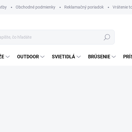
atby
Obchodné podmienky
Reklamačný poriadok
Vrátenie t
Hľadať
ŽE
OUTDOOR
SVIETIDLÁ
BRÚSENIE
PRÍ