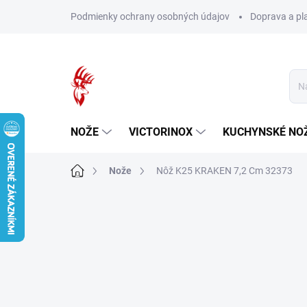
Prejsť
Podmienky ochrany osobných údajov
Doprava a pl
na
obsah
NOŽE
VICTORINOX
KUCHYNSKÉ NO
Domov
Nože
Nôž K25 KRAKEN 7,2 Cm 32373