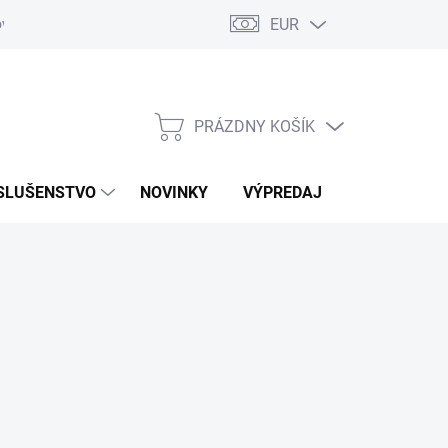
EUR
ovaru
Kontakty
PRÁZDNY KOŠÍK
NÁKUPNÝ
KOŠÍK
SLUŠENSTVO
NOVINKY
VÝPREDAJ
ZNAČKY