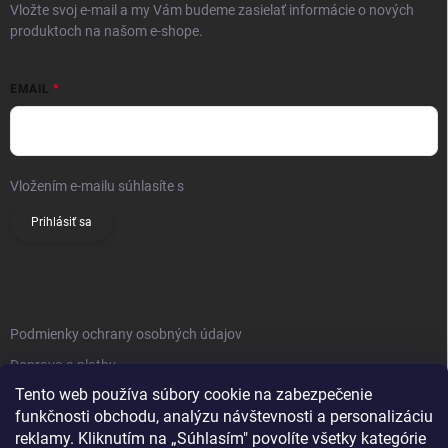
Vložte svoj e-mail a my Vám budeme zasielať informácie o nových
produktoch na našom e-shope.
EMAIL
Vložením e-mailu súhlasíte s
podmienkami ochrany osobných údajov
Prihlásiť sa
INFO
Podmienky ochrany osobných údajov
Doprava a platby
Tento web používa súbory cookie na zabezpečenie
Obchodné podmienky
funkčnosti obchodu, analýzu návštevnosti a personalizáciu
Reklamačný poriadok
reklamy. Kliknutím na „Súhlasím" povolíte všetky kategórie