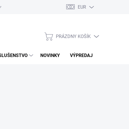
EUR
ovaru
Kontakty
PRÁZDNY KOŠÍK
NÁKUPNÝ
KOŠÍK
SLUŠENSTVO
NOVINKY
VÝPREDAJ
ZNAČKY