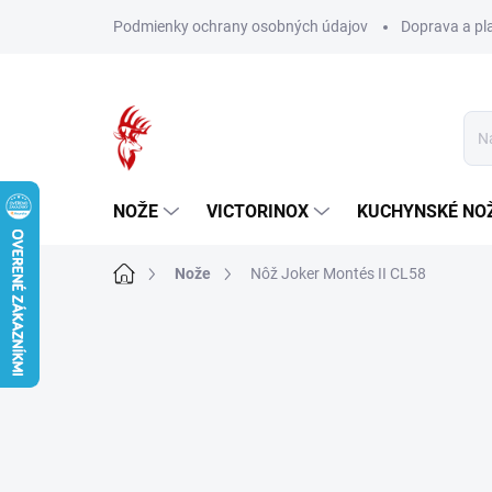
Prejsť
Podmienky ochrany osobných údajov
Doprava a pl
na
obsah
NOŽE
VICTORINOX
KUCHYNSKÉ NO
Domov
Nože
Nôž Joker Montés II CL58