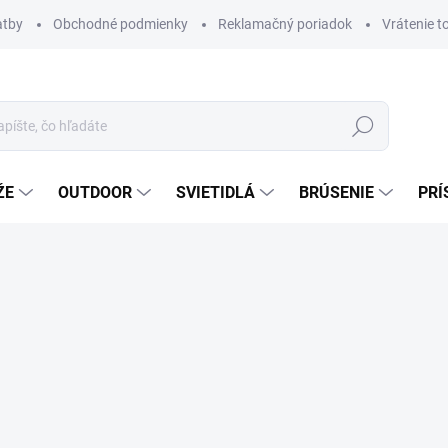
atby
Obchodné podmienky
Reklamačný poriadok
Vrátenie t
Hľadať
ŽE
OUTDOOR
SVIETIDLÁ
BRÚSENIE
PRÍ