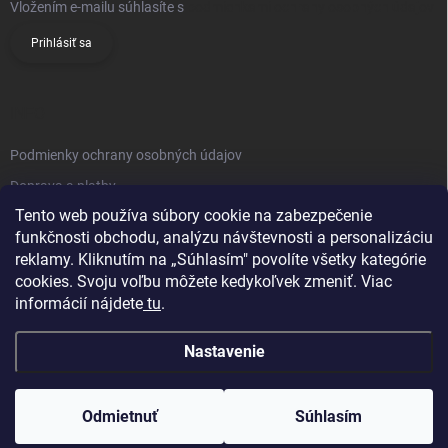
Vložením e-mailu súhlasíte s
podmienkami ochrany osobných údajov
Prihlásiť sa
INFO
Podmienky ochrany osobných údajov
Doprava a platby
Tento web používa súbory cookie na zabezpečenie
Obchodné podmienky
funkčnosti obchodu, analýzu návštevnosti a personalizáciu
Reklamačný poriadok
reklamy. Kliknutím na „Súhlasím" povolíte všetky kategórie
Vrátenie tovaru
cookies. Svoju voľbu môžete kedykoľvek zmeniť. Viac
informácií nájdete
tu
.
Kontakty
Nastavenie
Odmietnuť
Súhlasím
Copyright 2026
Knifestore
. Všetky práva vyhradené.
Upraviť nastavenie
cookies