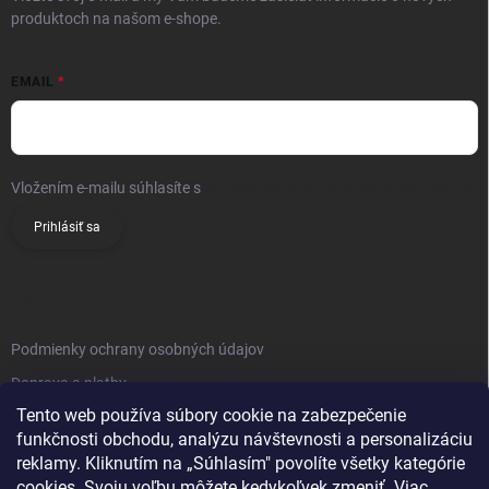
produktoch na našom e-shope.
EMAIL
Vložením e-mailu súhlasíte s
podmienkami ochrany osobných údajov
Prihlásiť sa
INFO
Podmienky ochrany osobných údajov
Doprava a platby
Tento web používa súbory cookie na zabezpečenie
Obchodné podmienky
funkčnosti obchodu, analýzu návštevnosti a personalizáciu
Reklamačný poriadok
reklamy. Kliknutím na „Súhlasím" povolíte všetky kategórie
Vrátenie tovaru
cookies. Svoju voľbu môžete kedykoľvek zmeniť. Viac