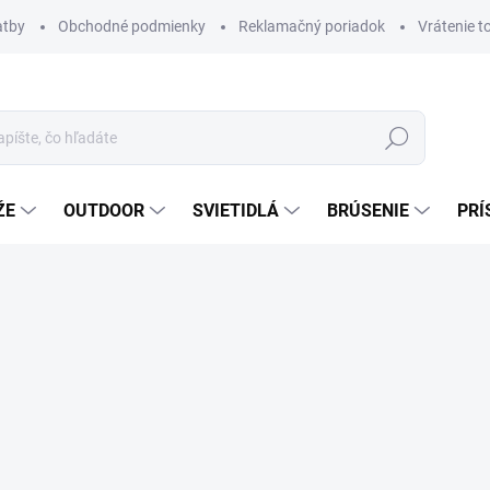
atby
Obchodné podmienky
Reklamačný poriadok
Vrátenie t
Hľadať
ŽE
OUTDOOR
SVIETIDLÁ
BRÚSENIE
PRÍ