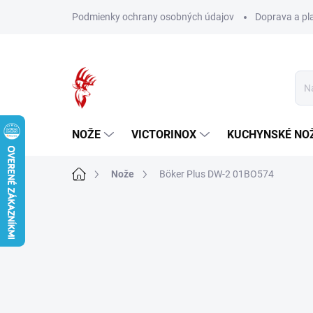
Prejsť
Podmienky ochrany osobných údajov
Doprava a pl
na
obsah
NOŽE
VICTORINOX
KUCHYNSKÉ NO
Domov
Nože
Böker Plus DW-2 01BO574