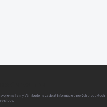
BERAŤ NEWSLETTER
 svoj e-mail a my Vám budeme zasielať informácie o nových produktoch 
 e-shope.