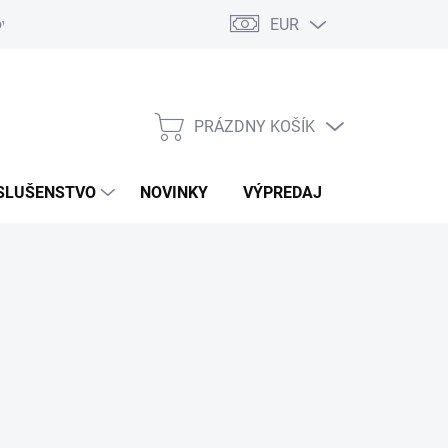
EUR
ovaru
Kontakty
PRÁZDNY KOŠÍK
NÁKUPNÝ
KOŠÍK
SLUŠENSTVO
NOVINKY
VÝPREDAJ
ZNAČKY