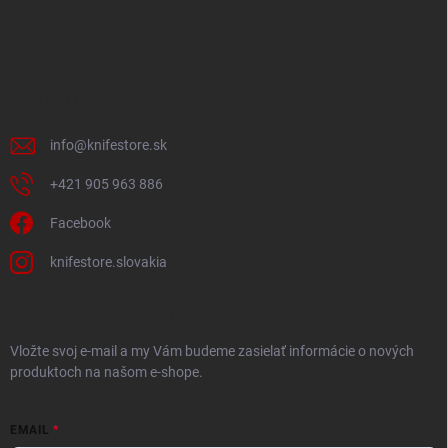
á
p
ä
t
i
KONTAKT
e
info
@
knifestore.sk
+421 905 963 886
Facebook
knifestore.slovakia
ODOBERAŤ NEWSLETTER
Vložte svoj e-mail a my Vám budeme zasielať informácie o nových
produktoch na našom e-shope.
EMAIL