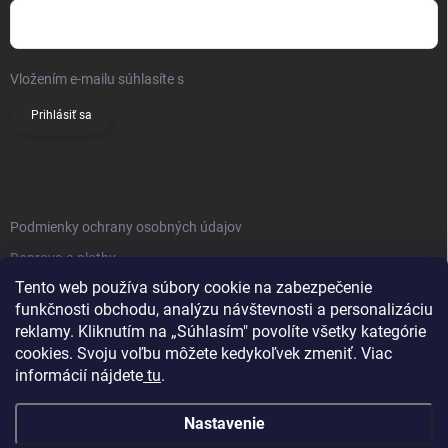
Vložením e-mailu súhlasíte s
podmienkami ochrany osobných údajov
Prihlásiť sa
INFO
Podmienky ochrany osobných údajov
Doprava a platby
Tento web používa súbory cookie na zabezpečenie
Obchodné podmienky
funkčnosti obchodu, analýzu návštevnosti a personalizáciu
Reklamačný poriadok
reklamy. Kliknutím na „Súhlasím" povolíte všetky kategórie
Vrátenie tovaru
cookies. Svoju voľbu môžete kedykoľvek zmeniť. Viac
informácií nájdete
tu
.
Kontakty
Nastavenie