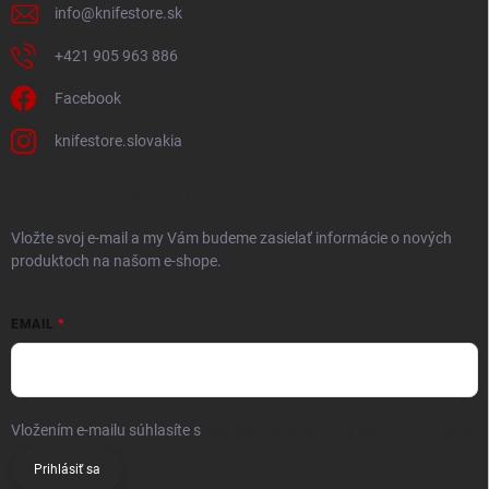
info
@
knifestore.sk
+421 905 963 886
Facebook
knifestore.slovakia
ODOBERAŤ NEWSLETTER
Vložte svoj e-mail a my Vám budeme zasielať informácie o nových
produktoch na našom e-shope.
EMAIL
Vložením e-mailu súhlasíte s
podmienkami ochrany osobných údajov
Prihlásiť sa